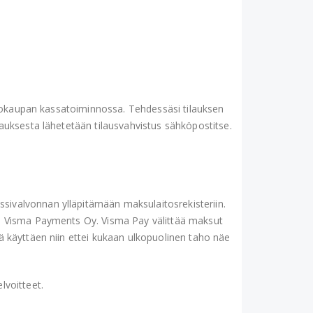
rkkokaupan kassatoiminnossa. Tehdessäsi tilauksen
lauksesta lähetetään tilausvahvistus sähköpostitse.
sivalvonnan ylläpitämään maksulaitosrekisteriin.
tai Visma Payments Oy. Visma Pay välittää maksut
ä käyttäen niin ettei kukaan ulkopuolinen taho näe
lvoitteet.