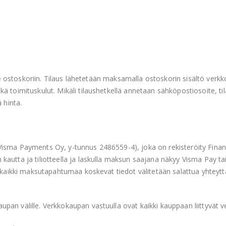
ä ne ostoskoriin. Tilaus lähetetään maksamalla ostoskorin sisältö ve
ä toimituskulut. Mikäli tilaushetkellä annetaan sähköpostiosoite, ti
 hinta.
isma Payments Oy, y-tunnus 2486559-4), joka on rekisteröity Finans
kautta ja tiliotteella ja laskulla maksun saajana näkyy Visma Pay 
ä kaikki maksutapahtumaa koskevat tiedot välitetään salattua yhteytt
an välille. Verkkokaupan vastuulla ovat kaikki kauppaan liittyvät ve