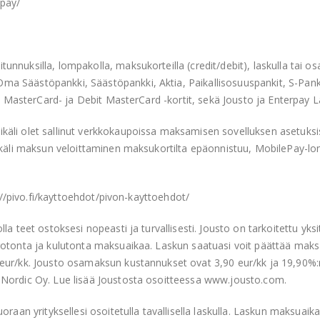
apay/
nnuksilla, lompakolla, maksukorteilla (credit/debit), laskulla tai o
a Säästöpankki, Säästöpankki, Aktia, Paikallisosuuspankit, S-Pan
, MasterCard- ja Debit MasterCard -kortit, sekä Jousto ja Enterpay La
käli olet sallinut verkkokaupoissa maksamisen sovelluksen asetuksi
Mikäli maksun veloittaminen maksukortilta epäonnistuu, MobilePay-l
s://pivo.fi/kayttoehdot/pivon-kayttoehdot/
a teet ostoksesi nopeasti ja turvallisesti. Jousto on tarkoitettu yksi
rotonta ja kulutonta maksuaikaa. Laskun saatuasi voit päättää mak
eur/kk. Jousto osamaksun kustannukset ovat 3,90 eur/kk ja 19,90%:
 Nordic Oy. Lue lisää Joustosta osoitteessa www.jousto.com.
oraan yrityksellesi osoitetulla tavallisella laskulla. Laskun maksuai