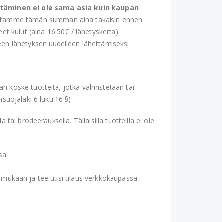
äminen ei ole sama asia kuin kaupan
oitamme tämän summan aina takaisin ennen
 kulut (aina 16,50€ / lähetyskerta).
en lähetyksen uudelleen lähettämiseksi.
n koske tuotteita, jotka valmistetaan tai
suojalaki 6 luku 16 §).
ai brodeerauksella. Tällaisilla tuotteilla ei ole
sa.
en mukaan ja tee uusi tilaus verkkokaupassa.