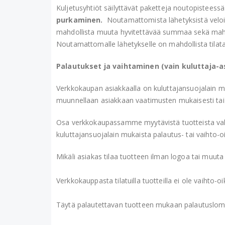
Kuljetusyhtiöt säilyttävät paketteja noutopisteess
purkaminen.
Noutamattomista lähetyksistä veloi
mahdollista muuta hyvitettävää summaa sekä mahdo
Noutamattomalle lähetykselle on mahdollista tila
Palautukset ja vaihtaminen (vain kuluttaja-a
Verkkokaupan asiakkaalla on kuluttajansuojalain m
muunnellaan asiakkaan vaatimusten mukaisesti tai j
Osa verkkokaupassamme myytävistä tuotteista valmiste
kuluttajansuojalain mukaista palautus- tai vaihto-o
Mikäli asiakas tilaa tuotteen ilman logoa tai muuta
Verkkokauppasta tilatuilla tuotteilla ei ole vaihto-
Täytä palautettavan tuotteen mukaan palautuslom