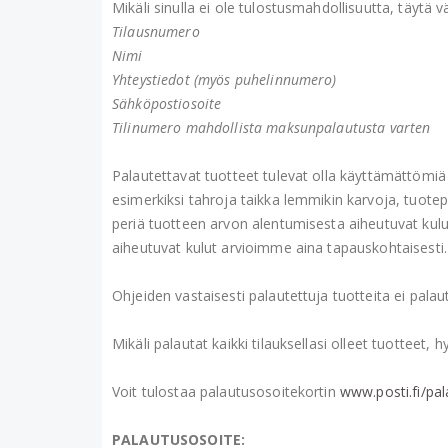
Mikäli sinulla ei ole tulostusmahdollisuutta, täytä 
Tilausnumero
Nimi
Yhteystiedot (myös puhelinnumero)
Sähköpostiosoite
Tilinumero mahdollista maksunpalautusta varten
Palautettavat tuotteet tulevat olla käyttämättömiä
esimerkiksi tahroja taikka lemmikin karvoja, tuot
periä tuotteen arvon alentumisesta aiheutuvat kul
aiheutuvat kulut arvioimme aina tapauskohtaisesti.
Ohjeiden vastaisesti palautettuja tuotteita ei palaut
Mikäli palautat kaikki tilauksellasi olleet tuottee
Voit tulostaa palautusosoitekortin
www.posti.fi/pal
PALAUTUSOSOITE: