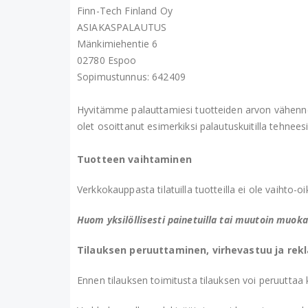
Finn-Tech Finland Oy
ASIAKASPALAUTUS
Mänkimiehentie 6
02780 Espoo
Sopimustunnus: 642409
Hyvitämme palauttamiesi tuotteiden arvon vähennet
olet osoittanut esimerkiksi palautuskuitilla tehnees
Tuotteen vaihtaminen
Verkkokauppasta tilatuilla tuotteilla ei ole vaihto
Huom yksilöllisesti painetuilla tai muutoin muokat
Tilauksen peruuttaminen, virhevastuu ja rek
Ennen tilauksen toimitusta tilauksen voi peruuttaa ki