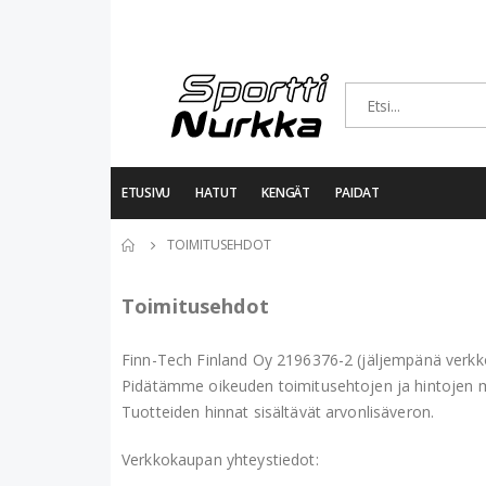
ETUSIVU
HATUT
KENGÄT
PAIDAT
TOIMITUSEHDOT
Toimitusehdot
Finn-Tech Finland Oy 2196376-2 (jäljempänä verk
Pidätämme oikeuden toimitusehtojen ja hintojen m
Tuotteiden hinnat sisältävät arvonlisäveron.
Verkkokaupan yhteystiedot: