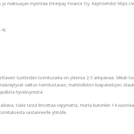
ms ja maksuajan myöntää Enterpay Finance Oy. Käyttöehdot https://w
-4)
tettavien tuotteiden toimitusaika on yleensä 2-5 arkipäivää. Mikäli toi
 määräytyvät valitun toimitustavan, mahdollisten lisäpalvelujen, til
pullista hyväksymistä.
n aikana, tulee tästä ilmoittaa viipymättä, mutta kuitenkin 14 vuoro
toimituksesta vastanneelle yhtiölle.