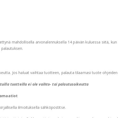
tynä mahdollisella arvonalennuksella 14 päivän kuluessa siitä, ku
i palautuksen.
-oikeutta. Jos haluat vaihtaa tuotteen, palauta tilaamasi tuote ohjeid
uilla tuotteilla ei ole vaihto- tai palautusoikeutta
lamaatiot
rjallisella ilmoituksella sähköpostitse.