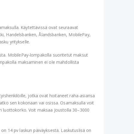
samaksulla. Käytettävissä ovat seuraavat
kki, Handelsbanken, Ålandsbanken, MobilePay,
sku yritykselle.
sta. MobilePay-lompakolla suoritetut maksut
ompakolla maksaminen ei ole mahdollista
tyishenkilöille, jotka ovat hoitaneet raha-asiansa
satko sen kokonaan vai osissa. Osamaksulla voit
n luottokorko. Voit maksaa Joustolla 30–3000
ka on 14 pv laskun päiväyksestä. Laskutuslisä on