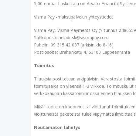
5,00 euroa. Laskuttaja on Arvato Financial Syste
Visma Pay -maksupalvelun yhteystiedot
Visma Pay, Visma Payments Oy (Y-tunnus 2486559
Sähköposti: helpdesk@vismapay.com
Puhelin: 09 315 42 037 (arkisin klo 8-16)
Postiosoite: Brahenkatu 4, 53100 Lappeenranta
Toimitus
Tilauksia postitetaan arkipäivisin. Varastosta toimi
toimitusaika on yleensä 1-3 viikkoa. Toimituskulut
verkkokaupan kassatoiminnossa ennen tilauksen lo
Mikäli tuote on kadonnut tai vioittunut toimitukse
vioittuneista paketeista tulee viipymättä ilmoittaa 
Noutamaton lähetys