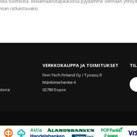
yistä tuotteista. Reklamaatiotapauksissa pyydämme olemaan yhteyd
unnan ratkaistavaksi.
VERKKOKAUPPA JA TOIMITUKSET
TI
u
Finn-Tech Finland Oy / Tyoasu.fi
Mänkimiehentie 6
storia
02780 Espoo