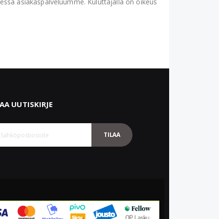
essä asiakaspalveluumme. Kuluttajalla on oikeus
LAA UUTISKIRJE
TILAA