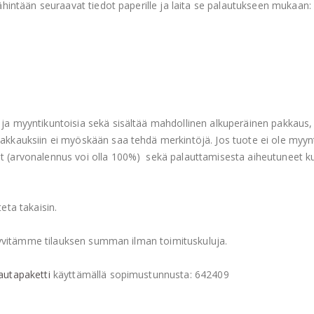
vähintään seuraavat tiedot paperille ja laita se palautukseen mukaan:
 ja myyntikuntoisia sekä sisältää mahdollinen alkuperäinen pakkaus, 
epakkauksiin ei myöskään saa tehdä merkintöjä. Jos tuote ei ole myy
ut (arvonalennus voi olla 100%) sekä palauttamisesta aiheutuneet 
eta takaisin.
t, hyvitämme tilauksen summan ilman toimituskuluja.
autapaketti
käyttämällä sopimustunnusta: 642409