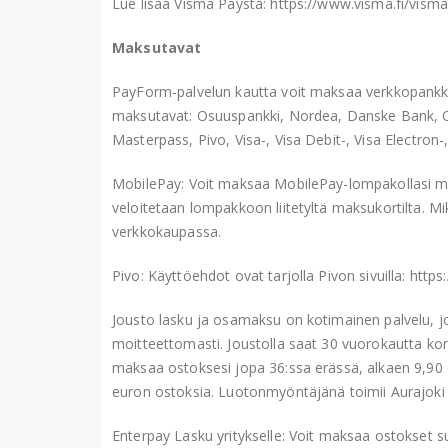
Lue lisää Visma Paysta: https://www.visma.fi/vism
Maksutavat
PayForm-palvelun kautta voit maksaa verkkopankkitu
maksutavat: Osuuspankki, Nordea, Danske Bank, Om
Masterpass, Pivo, Visa-, Visa Debit-, Visa Electron-
MobilePay: Voit maksaa MobilePay-lompakollasi mi
veloitetaan lompakkoon liitetyltä maksukortilta. 
verkkokaupassa.
Pivo: Käyttöehdot ovat tarjolla Pivon sivuilla: http
Jousto lasku ja osamaksu on kotimainen palvelu, joll
moitteettomasti. Joustolla saat 30 vuorokautta ko
maksaa ostoksesi jopa 36:ssa erässä, alkaen 9,90 
euron ostoksia. Luotonmyöntäjänä toimii Aurajoki
Enterpay Lasku yritykselle: Voit maksaa ostokset su