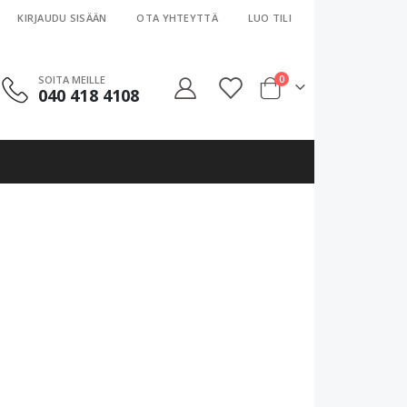
KIRJAUDU SISÄÄN
OTA YHTEYTTÄ
LUO TILI
SOITA MEILLE
0
040 418 4108
Cart