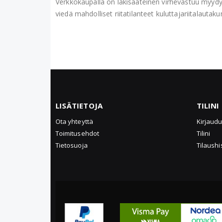
Verkkokaupalla on lakisääteinen virhevastuu myyd
viedä mahdolliset riitatilanteet kuluttajariitalautak
LISÄTIETOJA
TILINI
Ota yhteyttä
Kirjaud
Toimitusehdot
Tilini
Tietosuoja
Tilaushi