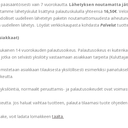
ä pääsääntöisesti vain 7 vuorokautta.
Lähetyksen noutamatta jätt
tamme lähetyskulut lisättynä palautuskuluilla yhteensä
16,50€
. Vel
lliset uudelleen lähetetyn paketin noutamattomuudesta aiheutuneet
ta uudelleen lähetys. Löydät verkkokaupasta kohdasta
Palvelut
tuotte
siakkaat)
ukainen 14 vuorokauden palautusoikeus. Palautusoikeus ei kuitenkaa
otka on selvästi yksilöity vastaamaan asiakkaan tarpeita (Kuluttajan
taan asiakkaan tilauksesta yksilöllisesti esimerkiksi painatuksella t
ikeutta.
 yksilöintiä, normaalit peruuttamis- ja palautusoikeudet ovat voimas
oikeutta. Jos haluat vaihtaa tuotteen, palauta tilaamasi tuote ohjeid
ake, voit ladata lomakkeen
täältä.