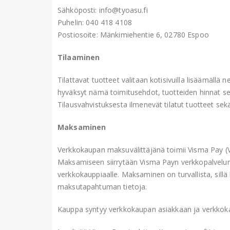
Sähköposti: info@tyoasu.fi
Puhelin: 040 418 4108
Postiosoite: Mänkimiehentie 6, 02780 Espoo
Tilaaminen
Tilattavat tuotteet valitaan kotisivuilla lisäämäll
hyväksyt nämä toimitusehdot, tuotteiden hinnat sek
Tilausvahvistuksesta ilmenevät tilatut tuotteet sekä
Maksaminen
Verkkokaupan maksuvälittäjänä toimii Visma Pay (V
Maksamiseen siirrytään Visma Payn verkkopalvelun 
verkkokauppiaalle. Maksaminen on turvallista, sill
maksutapahtuman tietoja.
Kauppa syntyy verkkokaupan asiakkaan ja verkkokaup